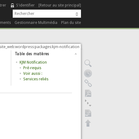
trer
S'identifier
[Retour au site principal]
ements
Gestionnaire Multimédia
Plan du site
site_web:wordpress:packages:kjm-notification
Table des matières
KJM Notification
Pré-requis
Voir aussi :
Services reliés
Exporter en PDF
Tout plier/déplier
Exportation ODT